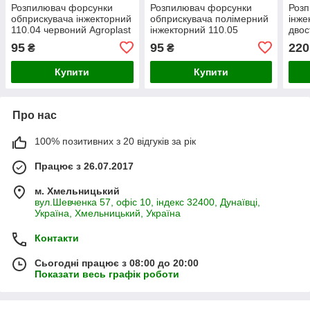
Розпилювач форсунки
Розпилювач форсунки
Роз
обприскувача інжекторний
обприскувача полімерний
інже
110.04 червоний Agroplast
інжекторний 110.05
двос
AP041108MS
коричневий Agroplast
Agro
95
95
220
₴
₴
AP051108MS
Купити
Купити
Про нас
100% позитивних з 20 відгуків за рік
Працює з 26.07.2017
м. Хмельницький
вул.Шевченка 57, офіс 10, індекс 32400, Дунаївці,
Україна, Хмельницький, Україна
Контакти
Сьогодні працює з 08:00 до 20:00
Показати весь графік роботи