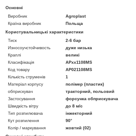
Основні
Виробник
Agroplast
Країна виробник
Польща
Користувальницькі характеристики
Тиск
2-6 бар
Износоучстойчивость
дуже низька
Краплі
великі
Класифікація
APxx1108MS
Код товару
AP021108MS
Кількість струменів
1
Матеріал корпусу
полімер (пластик)
обприскувач
тракторний, польовий
Застосування
форсунка обприскувача
Швидкість вітру
до 8 м/с
Тип розпилювача
інжекторний
Кут розпилення
90°
Колір / маркування
жовтий (02)