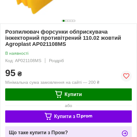
Розпилювач форсунки обприскувача
інжекторний противітрений 110.02 жовтий
Agroplast AP021108MS
В наявності
Код: AP021108MS
Роздріб
95
₴
Мінімальна сума замовлення на сайті — 200 ₴
Купити
або
Купити з
Що таке купити з Пром?