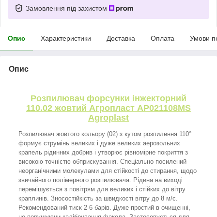
Замовлення під захистом
Опис
Характеристики
Доставка
Оплата
Умови п
Опис
Розпилювач форсунки інжекторний
110.02 жовтий Агропласт AP021108MS
Agroplast
Розпилювач жовтого кольору (02) з кутом розпилення 110°
формує струмінь великих і дуже великих аерозольних
крапель рідинних добрив і утворює рівномірне покриття з
високою точністю обприскування. Спеціально посилений
неорганічними молекулами для стійкості до стирання, щодо
звичайного полімерного розпилювача. Рідина на виході
перемішується з повітрям для великих і стійких до вітру
краплинів. Зносостійкість за швидкості вітру до 8 м/с.
Рекомендований тиск 2-6 барів. Дуже простий в очищенні,
не порушуючи калібрування факела. Застосовується для