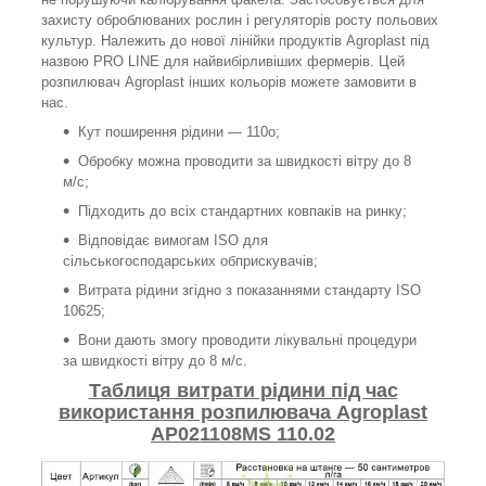
захисту оброблюваних рослин і регуляторів росту польових
культур. Належить до нової лінійки продуктів Agroplast під
назвою PRO LINE для найвибірливіших фермерів. Цей
розпилювач Agroplast інших кольорів можете замовити в
нас.
Кут поширення рідини — 110o;
Обробку можна проводити за швидкості вітру до 8
м/с;
Підходить до всіх стандартних ковпаків на ринку;
Відповідає вимогам ISO для
сільськогосподарських обприскувачів;
Витрата рідини згідно з показаннями стандарту ISO
10625;
Вони дають змогу проводити лікувальні процедури
за швидкості вітру до 8 м/с.
Таблиця витрати рідини під час
використання розпилювача Agroplast
AP021108MS 110.02