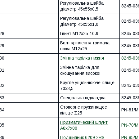
Регулювальна шайба
8245-03
діаметр 45x55x0,5
Регулювальна шайба
8245-03
діаметр 45x55x1,0
28
Гвинт M12x25-10.9
8245-03
Болт кріплення тримача
29
8245-03
ножа М12х25
30
Змінна тарілка нижня
8245-03
Змінна тарілка для
31
8245-03
скошування високої
Кругле ущільнююче кільце
32
8245-03
70x3,5
33
Спеціальна підкладка
8245-03
Стопорне пружинящее
34
PN-81/M
кільце Z25
Призматический шпунт
35
PN-70/M
A8x7x80
36
Подшипник 6209 2RS
PN-85/M