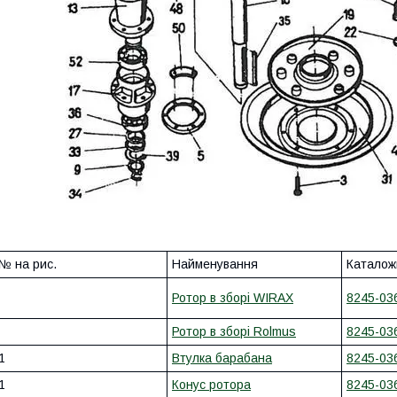
№ на рис.
Найменування
Каталож
Ротор в зборі WIRAX
8245-03
Ротор в зборі Rolmus
8245-03
1
Втулка барабана
8245-03
1
Конус ротора
8245-03