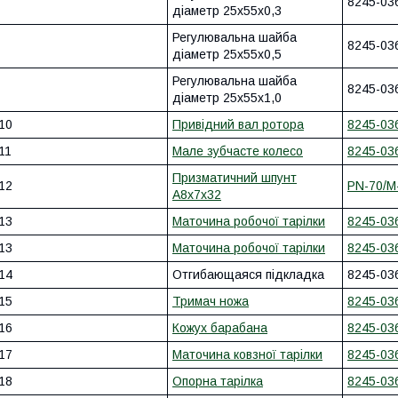
8245-03
діаметр 25x55x0,3
Регулювальна шайба
8245-03
діаметр 25x55x0,5
Регулювальна шайба
8245-03
діаметр 25x55x1,0
10
Привідний вал ротора
8245-03
11
Мале зубчасте колесо
8245-03
Призматичний шпунт
12
PN-70/M
A8x7x32
13
Маточина робочої тарілки
8245-03
13
Маточина робочої тарілки
8245-03
14
Отгибающаяся підкладка
8245-03
15
Тримач ножа
8245-03
16
Кожух барабана
8245-03
17
Маточина ковзної тарілки
8245-03
18
Опорна тарілка
8245-03