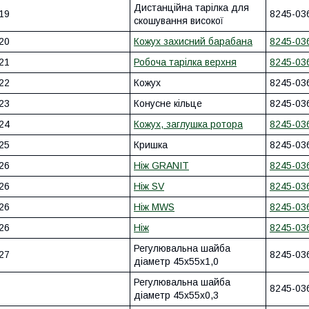
Дистанційна тарілка для
19
8245-03
скошування високої
20
Кожух захисний барабана
8245-03
21
Робоча тарілка верхня
8245-03
22
Кожух
8245-03
23
Конусне кільце
8245-03
24
Кожух, заглушка ротора
8245-03
25
Кришка
8245-03
26
Ніж GRANIT
8245-03
26
Ніж SV
8245-03
26
Ніж MWS
8245-03
26
Ніж
8245-03
Регулювальна шайба
27
8245-03
діаметр 45x55x1,0
Регулювальна шайба
8245-03
діаметр 45x55x0,3