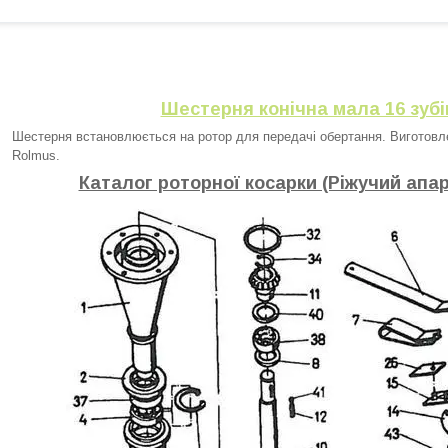
Шестерня конічна мала 16 зубі
Шестерня встановлюється на ротор для передачі обертання. Виготовлен
Rolmus.
Каталог роторної косарки (Ріжучий апар