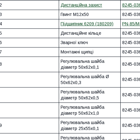
2
Дистанційна захист
8245-03
3
Гвинт M12x50
8245-03
4
Підшипник 6209 (180209)
PN-85/M
5
Дистанційне кільце
8245-03
6
Зварної ключ
8245-03
7
Монтажні щипці
8245-03
Регулювальна шайба
8
8245-03
діаметр 50x62x0,1
Регулювальна шайба Ø
8245-03
50x62x0,3
Регулювальна шайба
8245-03
діаметр 50x62x0,5
Регулювальна шайба
8245-03
діаметр 50x62x1,0
Регулювальна шайба
9
8245-03
діаметр 25x55x0,1
Регулювальна шайба