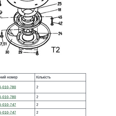
ний номер
Кількість
6-010-780
2
6-010-780
2
6-010-747
2
6-010-747
2