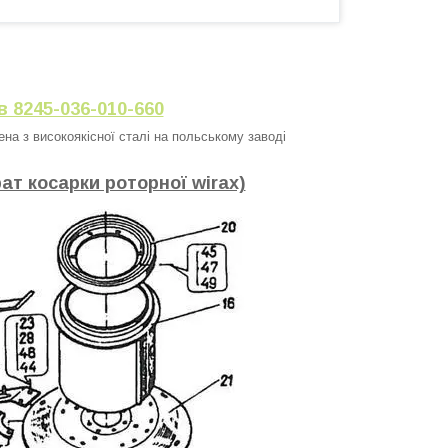
в 8245-036-010-660
а з високоякісної сталі на польському заводі
ат косарки роторної wirax)