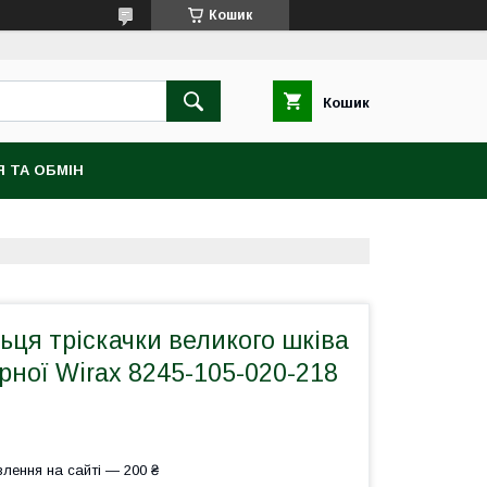
Кошик
Кошик
 ТА ОБМІН
ця тріскачки великого шківа
рної Wirax 8245-105-020-218
лення на сайті — 200 ₴