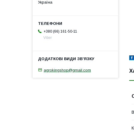
Україна
+380 (66) 161-50-11
Viber
agrokingshop@gmail.com
Х
В
К