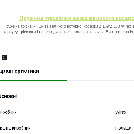
Пружина тріскачки шківа великого косарк
Пружина тріскачки шківа великого роторної косарки Z 169/Z 173 Wira
корпусу тріскачки і на неї одягається палець тріскачки. Виготовлена із 
арактеристики
Основні
иробник
Wirax
раїна виробник
Польща