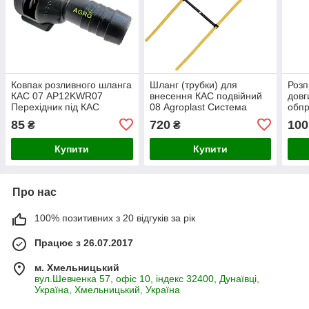
Ковпак розливного шланга
Шланг (трубки) для
Розп
КАС 07 AP12KWR07
внесення КАС подвійний
довг
Перехідник під КАС
08 Agroplast Система
обпр
ARAG
ARA
85
720
100
₴
₴
Agro
Купити
Купити
Про нас
100% позитивних з 20 відгуків за рік
Працює з 26.07.2017
м. Хмельницький
вул.Шевченка 57, офіс 10, індекс 32400, Дунаївці,
Україна, Хмельницький, Україна