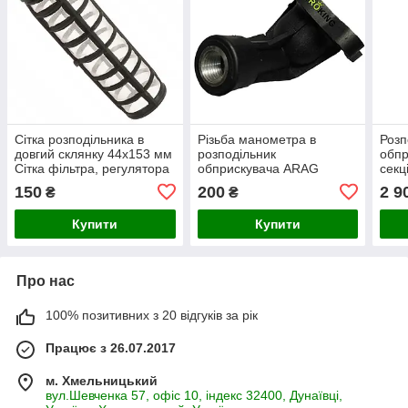
Сітка розподільника в
Різьба манометра в
Розп
довгий склянку 44х153 мм
розподільник
обпр
Сітка фільтра, регулятора
обприскувача ARAG
секц
тиску розподільника
ОП 
150
200
2 9
₴
₴
обприскувача
Купити
Купити
Про нас
100% позитивних з 20 відгуків за рік
Працює з 26.07.2017
м. Хмельницький
вул.Шевченка 57, офіс 10, індекс 32400, Дунаївці,