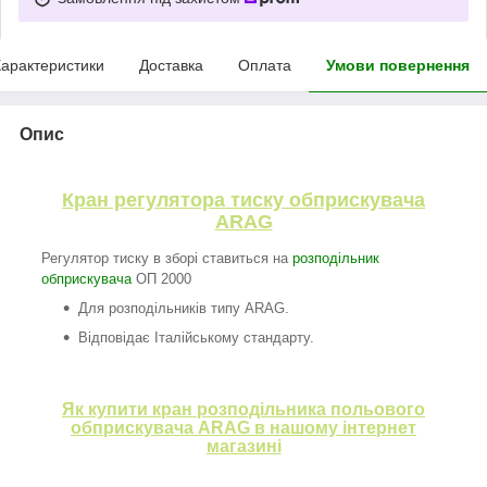
арактеристики
Доставка
Оплата
Умови повернення
Опис
Кран регулятора тиску обприскувача
ARAG
Регулятор тиску в зборі ставиться на
розподільник
обприскувача
ОП 2000
Для розподільників типу ARAG.
Відповідає Італійському стандарту.
Як купити кран розподільника польового
обприскувача ARAG в нашому інтернет
магазині