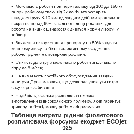
Можливість роботи при нормі виливу від 100 до 150 л/
га при робочому тиску від 2х до 4х атмосфер та
швидкості руху 8-10 км/год завдяки дрібним краплям та
покриттю понад 80% загальної площі рослини. Для
роботи на вищих швидкостях дивіться норми ліворуч у
таблиці.
Зниження використання препарату на 50% завдяки
меншому зносу та більш ефективному осадженню
робочої рідини на поверхню рослини;
Стійкість до вітру з можливістю роботи зі швидкістю
вітру до 8 м/сек;
Не вимагають постійного обслуговування завдяки
конструкції розпилювача, що дозволяє уникнути витрат
часу через забивання;
Надійність, оскільки розпилювач екоджет
виготовлений із високоякісного полімеру, який гарантує
тривалу та безвідмовну роботу обприскувача.
Таблиця витрати рідини фіолетового
розпилювача форсунки екоджет ECOjet
025