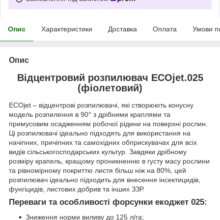
Опис
Характеристики
Доставка
Оплата
Умови п
Опис
Відцентровий розпилювач ECOjet.025
(фіолетовий)
ECOjet – відцентрові розпилювачі, які створюють конусну
модель розпилення в 90° з дрібними краплями та
примусовим осадженням робочої рідини на поверхні рослин.
Ці розпилювачі ідеально підходять для використання на
начіпних, причіпних та самохідних обприскувачах для всіх
видів сільськогосподарських культур. Завдяки дрібному
розміру крапель, кращому проникненню в густу масу рослини
та рівномірному покриттю листя більш ніж на 80%, цей
розпилювач ідеально підходить для внесення інсектицидів,
фунгіцидів, листових добрив та інших ЗЗР.
Переваги та особливості форсунки екоджет 025:
Зниження норми виливу до 125 л/га;