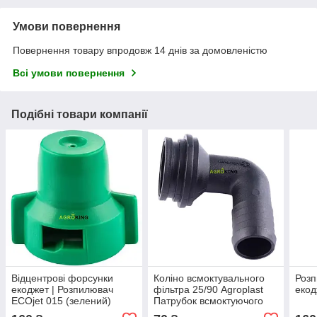
Умови повернення
Повернення товару впродовж 14 днів за домовленістю
Всі умови повернення
Подібні товари компанії
Відцентрові форсунки
Коліно всмоктувального
Розп
екоджет | Розпилювач
фільтра 25/90 Agroplast
екод
ECOjet 015 (зелений)
Патрубок всмоктуючого
фільтра обприскувача