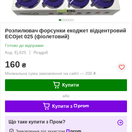
Розпилювач форсунки екоджет відцентровий
ECOjet 025 (фіолетовий)
Готово до відправки
Код: Ej.025
Роздріб
160
₴
Мінімальна сума замовлення на сайті — 200 ₴
Купити
або
Купити з
Що таке купити з Пром?
Замовлення під захистом