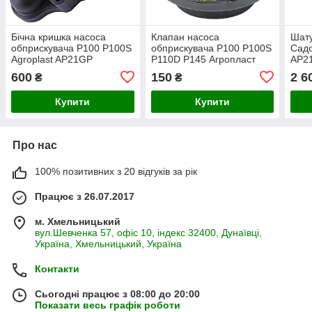
Бічна кришка насоса
Клапан насоса
Шат
обприскувача P100 P100S
обприскувача P100 P100S
Садо
Agroplast AP21GP
P110D P145 Агропласт
AP2
AP20ZP Agroplast
600
150
2 6
₴
₴
Купити
Купити
Про нас
100% позитивних з 20 відгуків за рік
Працює з 26.07.2017
м. Хмельницький
вул.Шевченка 57, офіс 10, індекс 32400, Дунаївці,
Україна, Хмельницький, Україна
Контакти
Сьогодні працює з 08:00 до 20:00
Показати весь графік роботи