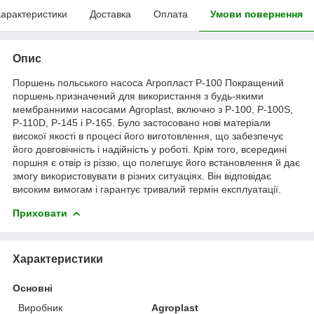
арактеристики
Доставка
Оплата
Умови повернення
Опис
Поршень польського насоса Агропласт P-100 Покращений
поршень призначений для використання з будь-якими
мембранними насосами Agroplast, включно з P-100, P-100S,
P-110D, P-145 і Р-165. Було застосовано нові матеріали
високої якості в процесі його виготовлення, що забезпечує
його довговічність і надійність у роботі. Крім того, всередині
поршня є отвір із різзю, що полегшує його встановлення й дає
змогу використовувати в різних ситуаціях. Він відповідає
високим вимогам і гарантує тривалий термін експлуатації.
Приховати
Характеристики
Основні
Виробник
Agroplast