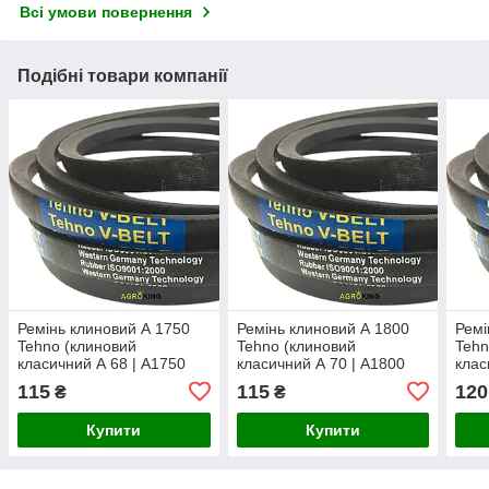
Всі умови повернення
Подібні товари компанії
Ремінь клиновий А 1750
Ремінь клиновий А 1800
Ремі
Tehno (клиновий
Tehno (клиновий
Tehn
класичний А 68 | А1750
класичний А 70 | А1800
клас
Lw)
Lw)
Lw)
115
115
120
₴
₴
Купити
Купити