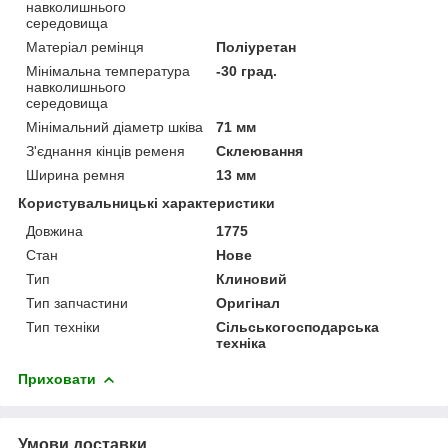
навколишнього
середовища
Матеріал ремінця
Поліуретан
Мінімальна температура
-30 град.
навколишнього
середовища
Мінімальний діаметр шківа
71 мм
З'єднання кінців ременя
Склеювання
Ширина ремня
13 мм
Користувальницькі характеристики
Довжина
1775
Стан
Нове
Тип
Клиновий
Тип запчастини
Оригінал
Тип техніки
Сільськогосподарська
техніка
Приховати
Умови доставки