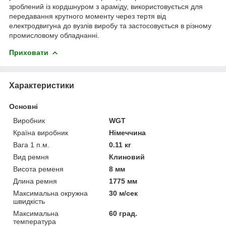
зроблений із кордшнуром з араміду, використовується для
передавання крутного моменту через тертя від
електродвигуна до вузлів виробу та застосовується в різному
промисловому обладнанні.
Приховати
Характеристики
Основні
Виробник
WGT
Країна виробник
Німеччина
Вага 1 п.м.
0.11 кг
Вид ремня
Клиновий
Висота ременя
8 мм
Длина ремня
1775 мм
Максимальна окружна
30 м/сек
швидкість
Максимальна
60 град.
температура