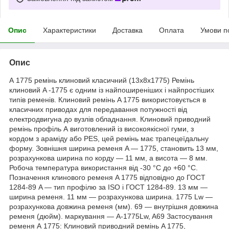
Опис
Характеристики
Доставка
Оплата
Умови п
Опис
А 1775 ремінь клиновий класичний (13х8х1775) Ремінь
клиновий A -1775 є одним із найпоширеніших і найпростіших
типів ременів. Клиновий ремінь A 1775 використовується в
класичних приводах для передавання потужності від
електродвигуна до вузлів обладнання. Клиновий приводний
ремінь профіль А виготовлений із високоякісної гуми, з
кордом з араміду або PES, цей ремінь має трапецеїдальну
форму. Зовнішня ширина ременя A — 1775, становить 13 мм,
розрахункова ширина по корду — 11 мм, а висота — 8 мм.
Робоча температура використання від -30 °C до +60 °C.
Позначення клинового ременя A 1775 відповідно до ГОСТ
1284-89 A — тип профілю за ISO і ГОСТ 1284-89. 13 мм —
ширина ременя. 11 мм — розрахункова ширина. 1775 Lw —
розрахункова довжина ременя (мм). 69 — внутрішня довжина
ременя (дюйм). маркування — A-1775Lw, A69 Застосування
ременя А 1775: Клиновий приводний ремінь A 1775,